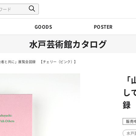
GOODS
POSTER
水戸芸術館カタログ
他者と共に」展覧会図録 【チェリー（ピンク）】
「
し
録
販売
水戸