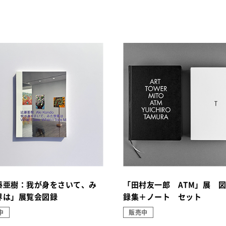
藤亜樹：我が身をさいて、み
「田村友一郎 ATM」展 
界は」展覧会図録
録集＋ノート セット
中
販売中