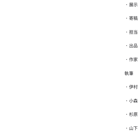
・展
・寄
・担
・出
・作家
執筆
・伊村
・小森
・杉原
・山下