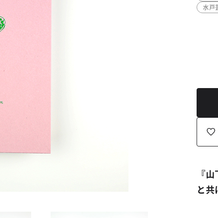
水戸
『
山
と共