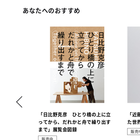
あなたへのおすすめ
の行方」展
「日比野克彦 ひとり橋の上に立
「近
ってから、だれかと舟で繰り出す
た世
まで」展覧会図録
販売
販売中