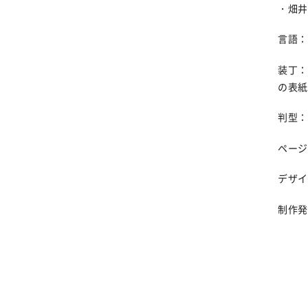
・畑井
言語：
装丁：
の表紙
判型
ページ
デザイ
制作発