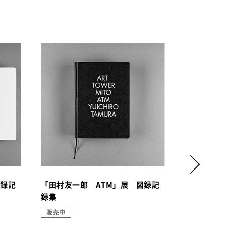
図録記
「田村友一郎 ATM」展 図録記
「山下麻衣
録集
して、また
録 【ダル
販売中
販売中