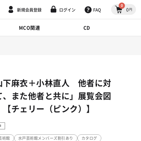
0
0
新規会員登録
ログイン
FAQ
円
MCO関連
CD
山下麻衣＋小林直人 他者に対
て、また他者と共に」展覧会図
 【チェリー（ピンク）】
中
芸術館
水戸芸術館メンバーズ割引あり
カタログ