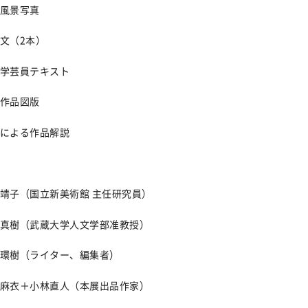
示風景写真
稿文（2本）
当学芸員テキスト
品作品図版
による作品解説
靖子（国立新美術館 主任研究員）
真樹（武蔵大学人文学部准教授）
環樹（ライター、編集者）
麻衣＋小林直人（本展出品作家）