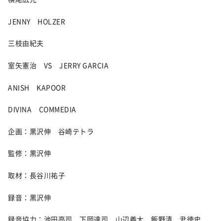
JENNY HOLZER
三枝由紀夫
室矢憲治 VS JERRY GARCIA
ANISH KAPOOR
DIVINA COMMEDIA
企画：黒沢伸 谷崎テトラ
監修：黒沢伸
取材：長谷川祐子
録音：黒沢伸
録音協力：池田亮司 下岡達司 山辺義大 飯野清 尹徳史