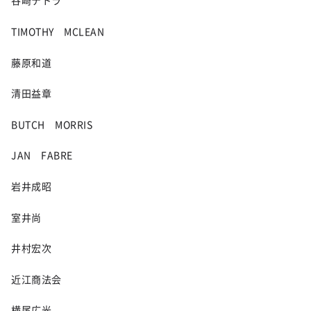
谷崎テトラ
TIMOTHY MCLEAN
藤原和道
清田益章
BUTCH MORRIS
JAN FABRE
岩井成昭
室井尚
井村宏次
近江商法会
横尾広光