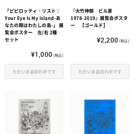
「ピピロッティ・リスト：
『大竹伸朗 ビル景
Your Eye Is My Island-あ
1978-2019』展覧会ポスタ
なたの眼はわたしの島-」 展
ー 【ゴールド】
覧会ポスター 左/右 2種
セット
¥2,200
(税込)
¥1,000
(税込)
ただいま品切れ中です
ただいま品切れ中です