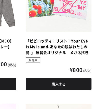
MCO)
「ピピロッティ・リスト：Your Eye
グレー】
Is My Island-あなたの眼はわたしの
島-」 展覧会オリジナル メガネ拭き
販売中
200
(税込)
¥800
(税込)
購入する