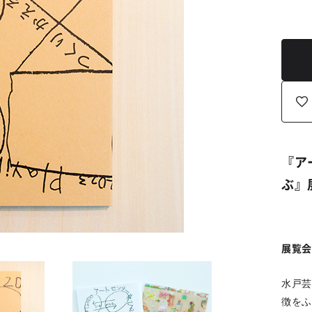
『
ア
ぶ
』
展覧会
水戸芸
徴をふ