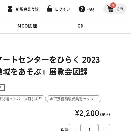
0
0
新規会員登録
ログイン
FAQ
円
MCO関連
CD
アートセンターをひらく 2023
地域をあそぶ』展覧会図録
中
芸術館メンバーズ割引あり
水戸芸術館現代美術センター
¥2,200
(税込)
数量