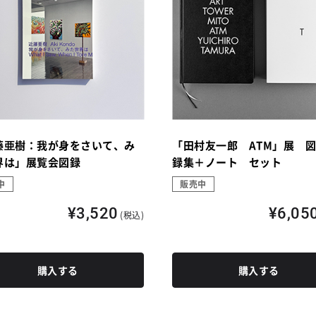
藤亜樹：我が身をさいて、み
「田村友一郎 ATM」展 
界は」展覧会図録
録集＋ノート セット
中
販売中
¥3,520
¥6,05
(税込)
購入する
購入する