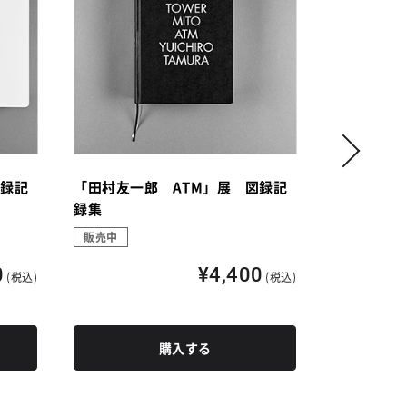
図録記
「田村友一郎 ATM」展 図録記
「山下麻衣
録集
して、また
録 【チェ
販売中
販売中
0
¥4,400
(税込)
(税込)
購入する