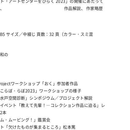
ト「アートセンターをひらく 2023」の開催にあたって
久侑、 作品解説、 作家略歴
B5 サイズ／中綴じ 頁数：32 頁（カラー・スミ混
在）
和の
 Projectワークショップ「おく」参加者作品
こらぼ・らぼ2023」ワークショップの様子
水戸空間診断」シンポジウム／プロジェクト解説
イベント「教えて先輩！―コレクション作品に迫る」レ
2本
ム・ムービング！」鑑賞会
ト「欠けたものが集まるところ」松本篤