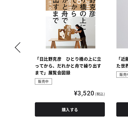
の行方」展
「日比野克彦 ひとり橋の上に立
「近
ってから、だれかと舟で繰り出す
た世
まで」展覧会図録
販売
販売中
,520
(税込)
¥3,520
(税込)
購入する