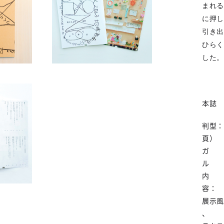
まれる
に押し
引き出
ひらく
した。
本誌
判型：
頁
ガ
内
展示風