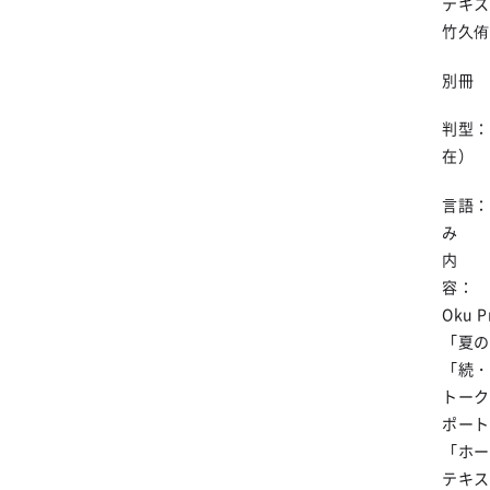
テキス
竹
別冊
判型：
言語：
内
Oku
「夏の
「続・
トーク
ポート
「ホー
テキス