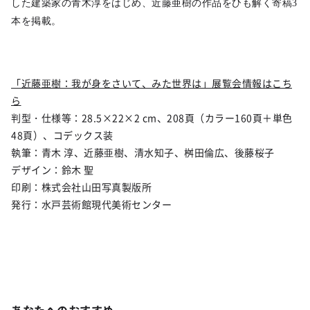
した建築家の青木淳をはじめ、近藤亜樹の作品をひも解く寄稿3
本を掲載。
「近藤亜樹：我が身をさいて、みた世界は」展覧会情報はこち
ら
判型・仕様等：28.5×22×2 cm、208頁（カラー160頁＋単色
48頁）、コデックス装
執筆：青木 淳、近藤亜樹、清水知子、桝田倫広、後藤桜子
デザイン：鈴木 聖
印刷：株式会社山田写真製版所
発行：水戸芸術館現代美術センター