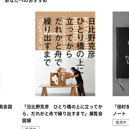
あなたへのおすすめ
覧会図
「日比野克彦 ひとり橋の上に立ってか
「田村
ら、だれかと舟で繰り出すまで」展覧会
ノート
図録
販売中