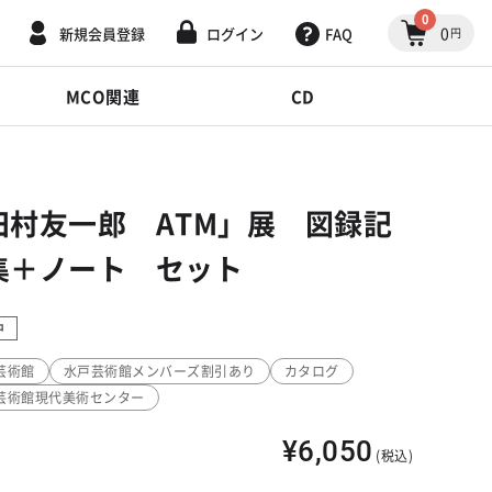
0
0
新規会員登録
ログイン
FAQ
円
MCO関連
CD
田村友一郎 ATM」展 図録記
集＋ノート セット
中
芸術館
水戸芸術館メンバーズ割引あり
カタログ
芸術館現代美術センター
¥6,050
(税込)