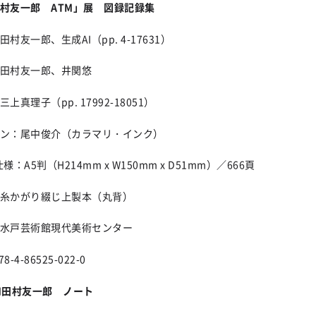
村友一郎 ATM」展 図録記録集
村友一郎、生成AI（pp. 4-17631）
田村友一郎、井関悠
上真理子（pp. 17992-18051）
ン：尾中俊介（カラマリ・インク）
様：A5判（H214mm x W150mm x D51mm）／666頁
糸かがり綴じ上製本（丸背）
水戸芸術館現代美術センター
78-4-86525-022-0
M田村友一郎 ノート