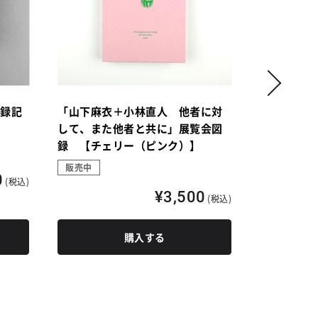
図録記
「山下麻衣＋小林直人 他者に対
「山下麻衣
して、また他者と共に」展覧会図
して、また
録 【チェリー（ピンク）】
録 【ダル
販売中
販売中
0
(税込)
¥3,500
(税込)
購入する