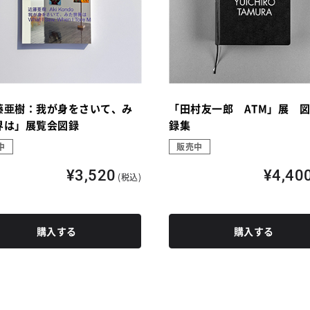
藤亜樹：我が身をさいて、み
「田村友一郎 ATM」展 
界は」展覧会図録
録集
中
販売中
¥3,520
¥4,40
(税込)
購入する
購入する