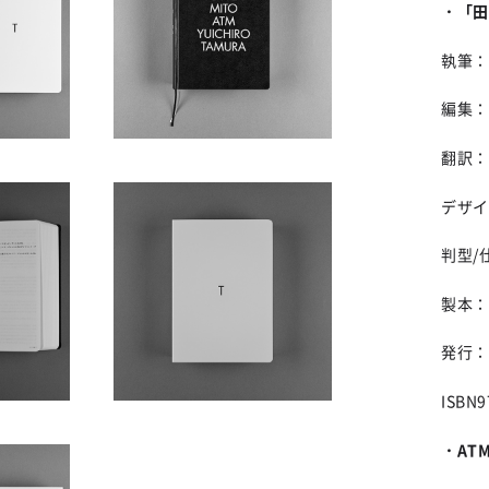
・「田
執筆：田
編集：
翻訳：三
デザイ
判型/仕
製本：
発行：
ISBN9
・
AT