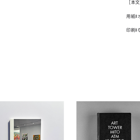
［本文
用紙‖
印刷‖