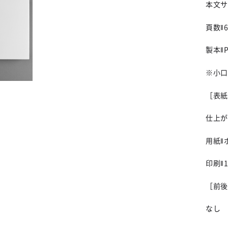
本文サイ
頁数‖6
製本‖
※小口
［表紙
仕上がり
用紙‖
印刷‖
［前後
なし