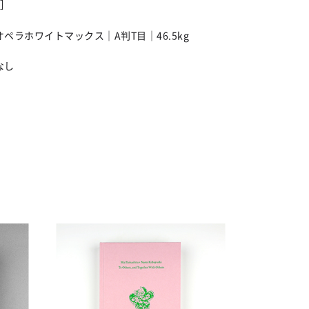
］
オペラホワイトマックス｜A判T目｜46.5kg
なし