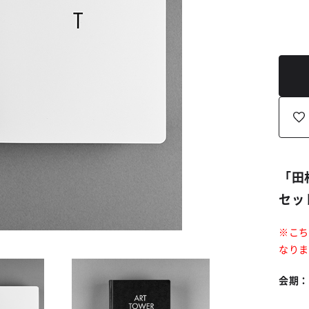
「田
セッ
※こち
なりま
会期：