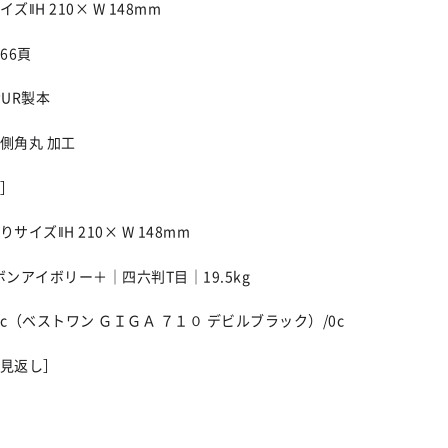
ズ‖H 210× W 148mm
66頁
PUR製本
側角丸 加工
］
サイズ‖H 210× W 148mm
ボンアイボリー＋｜四六判T目｜19.5kg
1c（ベストワン ＧＩＧＡ ７１０ デビルブラック）/0c
見返し］