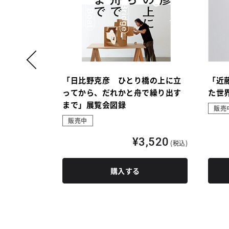
の行方」展
「日比野克彦 ひとり橋の上に立
「近
ってから、だれかと舟で繰り出す
た世
まで」展覧会図録
販売
販売中
,520
(税込)
¥3,520
(税込)
購入する