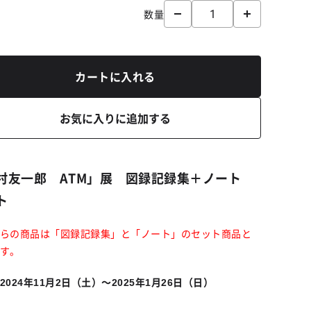
数量
カートに入れる
お気に入りに追加する
村友一郎 ATM」展 図録記録集＋ノート
ト
らの商品は「図録記録集」と「ノート」のセット商品と
す。
年
月
日（土）～
年
月
日（日）
2024
11
2
2025
1
26