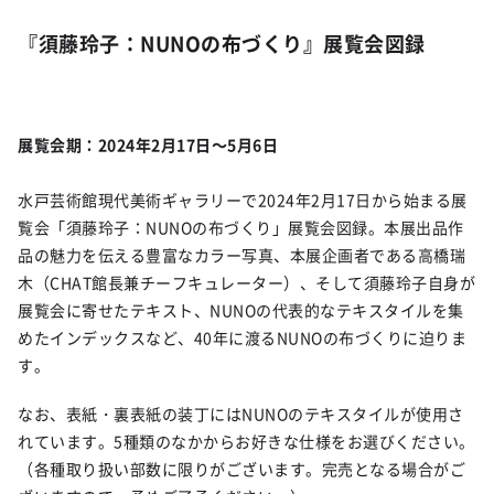
『須藤玲子：NUNOの布づくり
』展覧会図録
展覧会期：2024年2月17日～5月6日
水戸芸術館現代美術ギャラリーで
2024
年
2
月
17
日から始まる展
覧会「須藤玲子：
NUNO
の布づくり」展覧会図録。本展出品作
品の魅力を伝える豊富なカラー写真、本展企画者である高橋瑞
木（
CHAT
館長兼チーフキュレーター）、そして須藤玲子自身が
展覧会に寄せたテキスト、
NUNO
の代表的なテキスタイルを集
めたインデックスなど、
40
年に渡る
NUNO
の布づくりに迫りま
す。
なお、表紙・裏表紙の装丁には
NUNO
のテキスタイルが使用さ
れています。
5
種類のなかからお好きな仕様をお選びください。
（各種取り扱い部数に限りがございます。完売となる場合がご