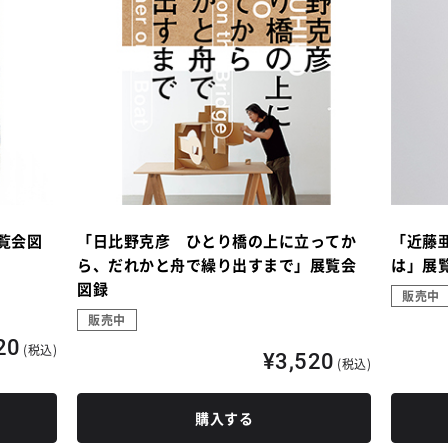
覧会図
「日比野克彦 ひとり橋の上に立ってか
「近藤
ら、だれかと舟で繰り出すまで」展覧会
は」展
図録
販売中
販売中
20
(税込)
¥3,520
(税込)
購入する