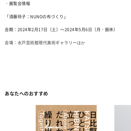
・展覧会情報
「須藤玲子：
NUNO
の布づくり」
会期：
2024
年
2
月
17
日（土）～
2024
年
5
月
6
日（月・振休）
会場：水戸芸術館現代美術ギャラリ
ーほか
あなたへのおすすめ