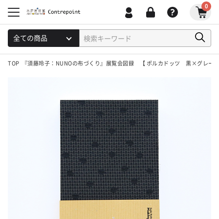
0
TOP
『須藤玲子：NUNOの布づくり』展覧会図録 【 ポルカドッツ 黒×グレー 