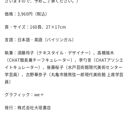
ざいますので、予めご了承ください。）
価格：
3,960
円（税込）
頁・サイズ：
160
頁、
27
×
17cm
言語：日本語・英語（バイリンガル）
執筆：須藤玲子（テキスタイル・デザイナー）、高橋瑞木
（
CHAT
館長兼チーフキュレーター）、李勺言（
CHAT
アソシエ
イトキュレーター）、後藤桜子（水戸芸術館現代美術センター
学芸員）、古野華奈子（丸亀市猪熊弦一郎現代美術館 上席学芸
員）
グラフィック：
we
＋
発行：株式会社大垣書店