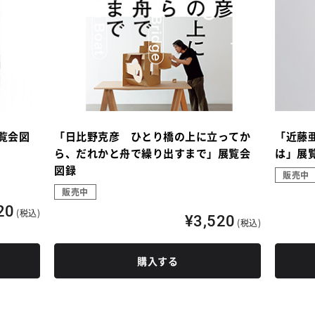
覧会図
「日比野克彦 ひとり橋の上に立ってか
「近藤
ら、だれかと舟で繰り出すまで」展覧会
は」展
図録
販売中
販売中
20
(税込)
¥3,520
(税込)
購入する