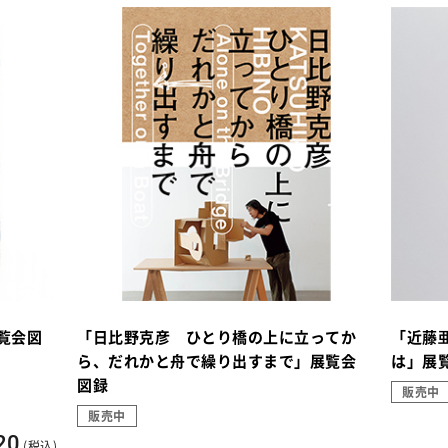
覧会図
「日比野克彦 ひとり橋の上に立ってか
「近藤
ら、だれかと舟で繰り出すまで」展覧会
は」展
図録
販売中
販売中
20
(税込)