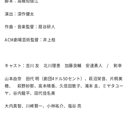
脚本：高橋知伽江
演出：深作健太
作曲・音楽監督：扇谷研人
ACM劇場芸術監督：井上桂
キャスト：吉川 友 北川理恵 加藤良輔 安達勇人 / 剣幸
山本由奈 田代 明（劇団4ドル50セント）、萩沼栄音、片桐美
穂、 萩野紗那、高本晴香、久信田敦子、滝本 圭、ミヤタユー
ヤ、谷内龍平、田代佳名美
大内真智、川﨑賢一、小林祐介、塩谷 亮