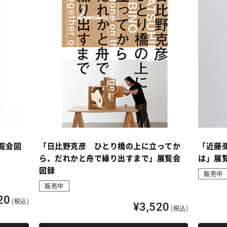
覧会図
「日比野克彦 ひとり橋の上に立ってか
「近藤
ら、だれかと舟で繰り出すまで」展覧会
は」展
図録
販売中
販売中
20
(税込)
¥3,520
(税込)