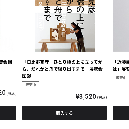
覧会図
「日比野克彦 ひとり橋の上に立ってか
「近藤
ら、だれかと舟で繰り出すまで」展覧会
は」展
図録
販売中
販売中
20
(税込)
¥3,520
(税込)
購入する