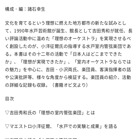
構成・編：諸石幸生
文化を育てるという理想に燃えた地方都市の新たな試みとし
て、1990年水戸芸術館が誕生、館長として吉田秀和が就任、長
い評論活動中に温めた「理想のオーケストラ」を実現させるべ
く創設したのが、小澤征爾氏の指導する水戸室内管弦楽団であ
る。本書はその十二年の活動で「日本人はどこまでできた
か」、「理想が実現できたか」、「室内オーケストラならでは
の魅力」を中心に、吉田・小沢両氏、楽団員、客演指揮者の話
や公演批評等、様々な角度から検証する。楽団員の紹介、活動
の詳細な記録も収録。（書籍オビ文より）
目次
▽吉田秀和氏の「理想の室内管弦楽団」とは
▽マエストロ小澤征爾、「水戸での実験と成果」を語る