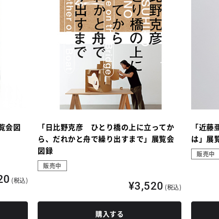
覧会図
「日比野克彦 ひとり橋の上に立ってか
「近藤
ら、だれかと舟で繰り出すまで」展覧会
は」展
図録
販売中
販売中
20
(税込)
¥3,520
(税込)
購入する