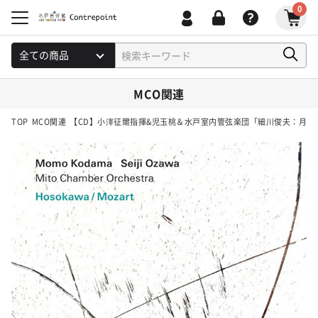
0
MCO関連
TOP
MCO関連
【CD】小澤征爾指揮&児玉桃＆水戸室内管弦楽団「細川俊夫：月夜の