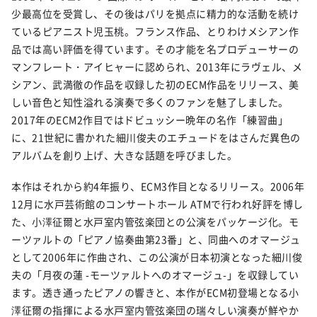
少最高位を受賞し、その後はパリを拠点に精力的な活動を続け
ているピアニスト児玉桃。フランス作品、とりわけメシアン作
品では高い評価を得ています。その才能を名プロデューサーの
マンフレート・アイヒャーに認められ、2013年にラヴェル、メ
シアン、武満徹の作品を収録した初のECM作品をリリース、美
しい音色と知性溢れる演奏で多くのファンを魅了しました。
2017年のECM2作目ではドビュッシー晩年の名作「練習曲」
に、21世紀に書かれた細川俊夫のエチュードをはさんだ異色の
アルバムを創り上げ、大きな話題を呼びました。
本作はそれから約4年振り、ECM3作目となるリリース。2006年
12月に水戸芸術館のコンサートホール ATMで行われ好評を博し
た、小澤征爾と水戸室内管弦楽団との公演をパッケージ化。モ
ーツァルトの「ピアノ協奏曲第23番」と、同曲へのオマージュ
として2006年に作曲され、この公演が日本初演となった細川俊
夫の「月夜の蓮 -モーツァルトへのオマージュ-」を収録してい
ます。透き通ったピアノの響きと、本作がECM初登場となる小
澤征爾の指揮による水戸室内管弦楽団の瑞々しい演奏が鮮やか