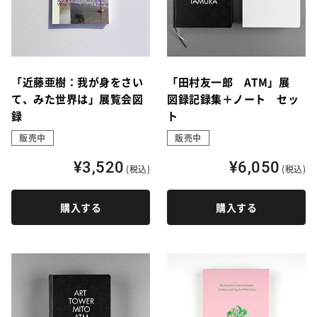
「近藤亜樹：我が身をさい
「田村友一郎 ATM」展
て、みた世界は」展覧会図
図録記録集＋ノート セッ
録
ト
販売中
販売中
¥3,520
¥6,050
(税込)
(税込)
購入する
購入する