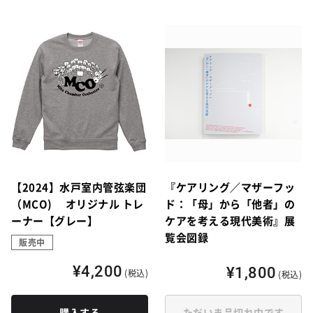
【2024】水戸室内管弦楽団
『ケアリング／マザーフッ
（MCO) オリジナル トレ
ド：「母」から「他者」の
ーナー【グレー】
ケアを考える現代美術』展
覧会図録
販売中
¥4,200
¥1,800
(税込)
(税込)
購入する
ただいま品切れ中です