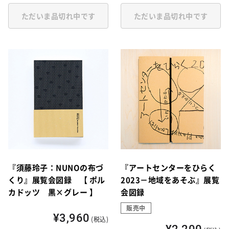
ただいま品切れ中です
ただいま品切れ中です
『須藤玲子：NUNOの布づ
『アートセンターをひらく
くり』展覧会図録 【 ポル
2023－地域をあそぶ』展覧
カドッツ 黒×グレー 】
会図録
販売中
¥3,960
(税込)