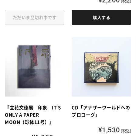
¥2,200
(税込)
ただいま品切れ中です
購入する
『立花文穂展 印象 IT'S
CD「アナザーワールドへの
ONLY A PAPER
プロローグ」
MOON（球体11号）』
¥1,530
(税込)